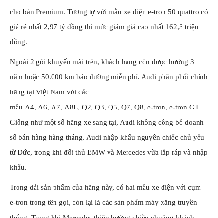
cho bản Premium. Tương tự với mẫu xe điện e-tron 50 quattro có
giá rẻ nhất 2,97 tỷ đồng thì mức giảm giá cao nhất 162,3 triệu
đồng.
Ngoài 2 gói khuyến mãi trên, khách hàng còn được hưởng 3
năm hoặc 50.000 km bảo dưỡng miễn phí. Audi phân phối chính
hãng tại Việt Nam với các
mẫu A4, A6, A7, A8L, Q2, Q3, Q5, Q7, Q8, e-tron, e-tron GT.
Giống như một số hãng xe sang tại, Audi không công bố doanh
số bán hàng hàng tháng. Audi nhập khẩu nguyên chiếc chủ yếu
từ Đức, trong khi đối thủ BMW và Mercedes vừa lắp ráp và nhập
khẩu.
Trong dải sản phẩm của hãng này, có hai mẫu xe điện với cụm
e-tron trong tên gọi, còn lại là các sản phẩm máy xăng truyền
thống. Trong khi Mercedes thiên hướng chiều chuộng khách