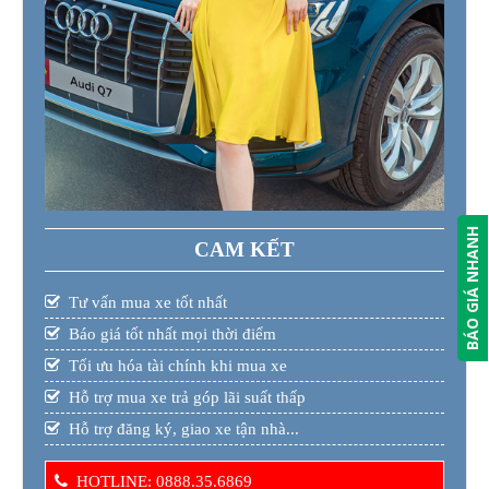
BÁO GIÁ NHANH
CAM KẾT
Tư vấn mua xe tốt nhất
Báo giá tốt nhất mọi thời điểm
Tối ưu hóa tài chính khi mua xe
Hỗ trợ mua xe trả góp lãi suất thấp
Hỗ trợ đăng ký, giao xe tận nhà...
HOTLINE: 0888.35.6869